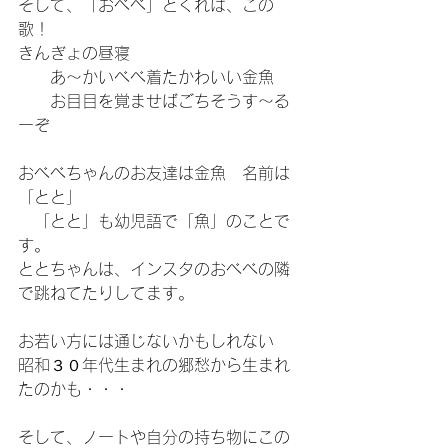
そして、「おべべ」とくれば、この
歌！
きんぎょの昼寝
　　あ～かいべべ着たかわいい金魚
　　お目目を覚ませばごちそうす～る
ーぞ
おべべちゃんのお友達は金魚　名前は
「とと」
　「とと」も幼児語で「魚」のことで
す。
ととちゃんは、インスタのおべべの隣
で跳ねてたりしてます。
お若い方には通じないかもしれない
昭和３０年代生まれの郷愁から生まれ
たのかも・・・
そして、ノートや自分の持ち物にこの