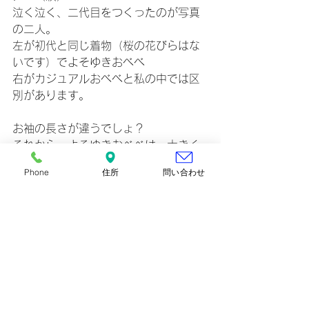
泣く泣く、二代目をつくったのが写真
の二人。
左が初代と同じ着物（桜の花びらはな
いです）でよそゆきおべべ
右がカジュアルおべべと私の中では区
別があります。
お袖の長さが違うでしょ？
それから、よそゆきおべべは、大きく
お文庫を結び、帯揚、帯締めもしてい
Phone
住所
問い合わせ
ます。
カジュアルおべべは、半巾帯でちいさ
な文庫結び。
と、私のこだわり・・・。
顔出し苦手の私の代わりに、インスタ
では当店のキャラクターとして活躍し