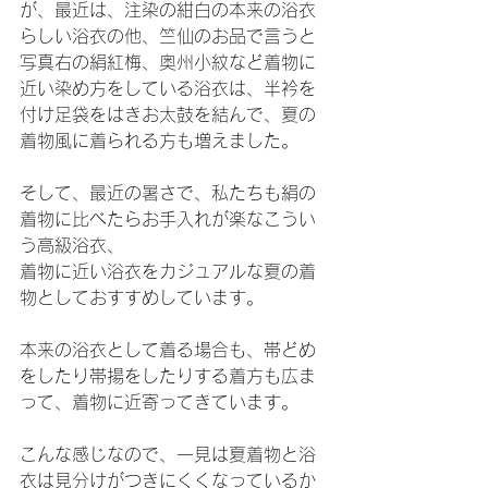
が、最近は、注染の紺白の本来の浴衣
らしい浴衣の他、竺仙のお品で言うと
写真右の絹紅梅、奥州小紋など着物に
近い染め方をしている浴衣は、半衿を
付け足袋をはきお太鼓を結んで、夏の
着物風に着られる方も増えました。
そして、最近の暑さで、私たちも絹の
着物に比べたらお手入れが楽なこうい
う高級浴衣、
着物に近い浴衣をカジュアルな夏の着
物としておすすめしています。
本来の浴衣として着る場合も、帯どめ
をしたり帯揚をしたりする着方も広ま
って、着物に近寄ってきています。
こんな感じなので、一見は夏着物と浴
衣は見分けがつきにくくなっているか