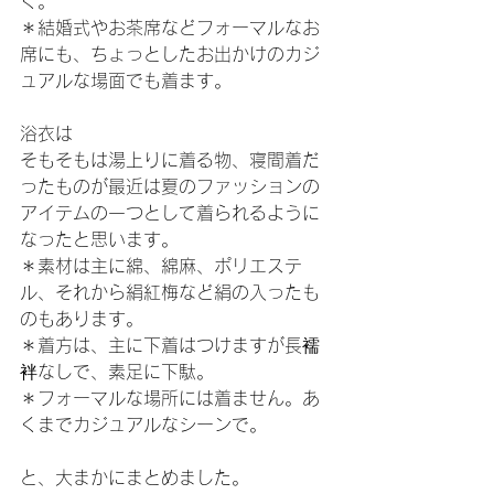
く。
＊結婚式やお茶席などフォーマルなお
席にも、ちょっとしたお出かけのカジ
ュアルな場面でも着ます。
浴衣は
そもそもは湯上りに着る物、寝間着だ
ったものが最近は夏のファッションの
アイテムの一つとして着られるように
なったと思います。
＊素材は主に綿、綿麻、ポリエステ
ル、それから絹紅梅など絹の入ったも
のもあります。
＊着方は、主に下着はつけますが長襦
袢なしで、素足に下駄。
＊フォーマルな場所には着ません。あ
くまでカジュアルなシーンで。
と、大まかにまとめました。