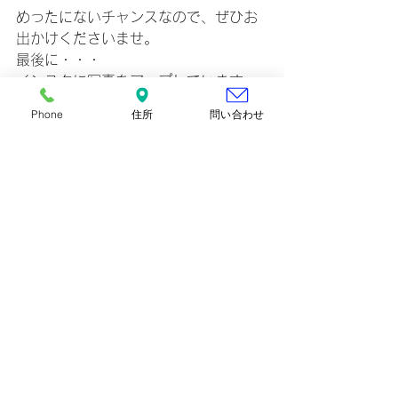
めったにないチャンスなので、ぜひお
出かけくださいませ。
最後に・・・
インスタに写真をアップしています
が、忠実な色が出なくて・・とても残
Phone
住所
問い合わせ
念なのです。
何とも言えない上品な、微妙な色目。
ぜひ写真でなく、実際の品をご覧いた
だきたいと思います。
すべて表示
最新記事