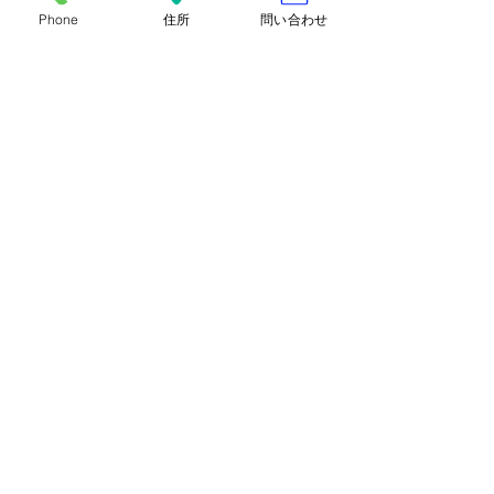
Phone
住所
問い合わせ
写真たっぷりにインスタでご紹介して
いますので、ぜひご覧ください！！
では、１８日から、またまた今回も楽
しい催事になると思います。
ぜひ遊びに来てくださいね。
銘仙、楽しい～～です。
すべて表示
最新記事