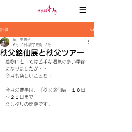
記事
脇 美恵子
6月12日
読了時間: 2分
秩父銘仙展と秩父ツアー
着物にとっては苦手な湿気の多い季節
になりましたが・・・
今月も楽しいことを！
今月の催事は、「秩父銘仙展」１８日
～２１日まで。
久しぶりの開催です。