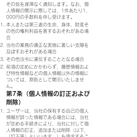
その旨を遅滞なく通知します。なお，個
人情報の開示に際しては，1件あたり1，
000円の手数料を申し受けます。
本人または第三者の生命，身体，財産そ
の他の権利利益を害するおそれがある場
合
当社の業務の適正な実施に著しい支障を
及ぼすおそれがある場合
その他法令に違反することとなる場合
前項の定めにかかわらず，履歴情報およ
び特性情報などの個人情報以外の情報に
ついては，原則として開示いたしませ
ん。
第7条（個人情報の訂正および
削除）
ユーザーは，当社の保有する自己の個人
情報が誤った情報である場合には，当社
が定める手続きにより，当社に対して個
人情報の訂正，追加または削除（以下，
「訂正等」といいます。）を請求するこ