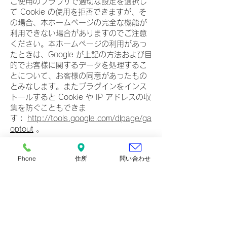
ご使用のブラウザで適切な設定を選択し
て Cookie の使用を拒否できますが、そ
の場合、本ホームページの完全な機能が
利用できない場合がありますのでご注意
ください。本ホームページの利用があっ
たときは、Google が上記の方法および目
的でお客様に関するデータを処理するこ
とについて、お客様の同意があったもの
とみなします。またプラグインをインス
トールすると Cookie や IP アドレスの収
集を防ぐこともできま
す：
http://tools.google.com/dlpage/ga
optout
。
Google アナリティクスによるデータの使
Phone
住所
問い合わせ
用を無効にするには
こちら
をクリックし
てください。無効にすることで、今後こ
のホームページはあなたのデータを収集
しません。
利用規約とプライバシーポリシーの詳細
につきましては以下のURLにてご確認く