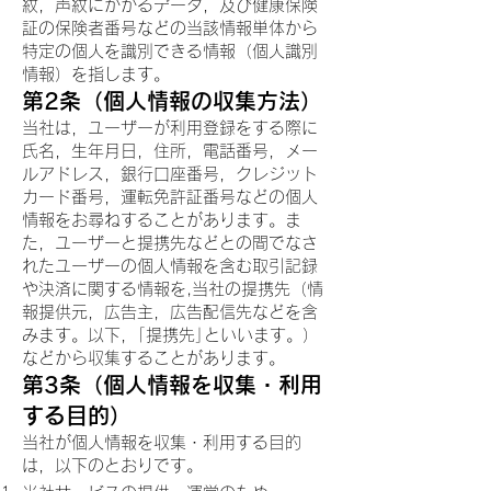
紋，声紋にかかるデータ，及び健康保険
証の保険者番号などの当該情報単体から
特定の個人を識別できる情報（個人識別
情報）を指します。
第2条（個人情報の収集方法）
当社は，ユーザーが利用登録をする際に
氏名，生年月日，住所，電話番号，メー
ルアドレス，銀行口座番号，クレジット
カード番号，運転免許証番号などの個人
情報をお尋ねすることがあります。ま
た，ユーザーと提携先などとの間でなさ
れたユーザーの個人情報を含む取引記録
や決済に関する情報を,当社の提携先（情
報提供元，広告主，広告配信先などを含
みます。以下，｢提携先｣といいます。）
などから収集することがあります。
第3条（個人情報を収集・利用
する目的）
当社が個人情報を収集・利用する目的
は，以下のとおりです。