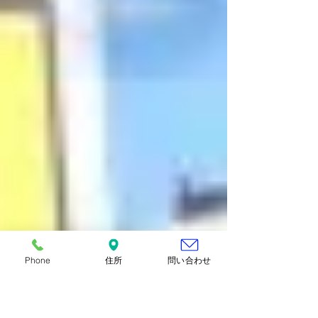
ば、長い時はこうしても・・・と それぞれ
の結び方になって、さながらサロンのように
和気あいあいとして 楽しい講座でした。 も
し、私も習いたいという方は、また機会を設
けたいと思いますのでお声かけください。
浴衣にはもちろん、紬や小紋で、ササっと結
んで気軽にお出かけしてください。 講座に
参加してくださった皆さんの帯結び、インス
タ
Phone
住所
問い合わせ