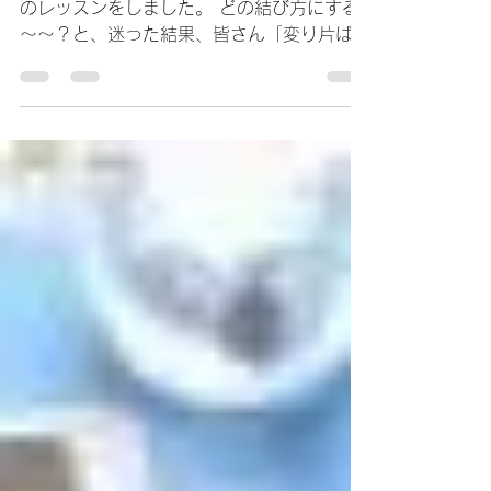
終了しました
24日から、プチセールと同時開催で半巾帯
のレッスンをしました。 どの結び方にする
～～？と、迷った結果、皆さん「変り片ばさ
み」をお稽古されました。 今回の講師をお
願いしたTさん、この結び方の達人！ 街や電
車のホームなどで、素敵な結び方です
ね・・・とよく声をかけられるのだそうで
す。 お若い方はお尻のラインがきれいです
が、我々の世代ともなると、なるべくお尻の
あたりは 隠したい・・笑笑 （そういう意味
ではお太鼓結びは、ありがたい結び方だと思
います。） ペタンコでなく、少々膨らみも
あって「たれ」が斜めにお尻のラインを隠し
てくれて 大人っぽくもあり、粋さもあり。
お持ちくださった半巾帯も色柄、織り方や素
材、長さもまちまちで 短ければこうすれ